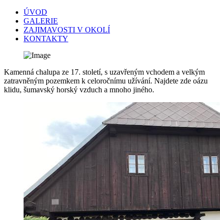
ÚVOD
GALERIE
ZAJIMAVOSTI V OKOLÍ
KONTAKTY
Kamenná chalupa ze 17. století, s uzavřeným vchodem a velkým
zatravněným pozemkem k celoročnímu užívání. Najdete zde oázu
klidu, šumavský horský vzduch a mnoho jiného.