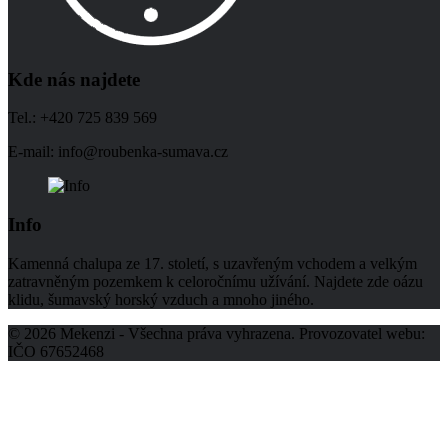
Kde nás najdete
Tel.: +420 725 839 569
E-mail: info@roubenka-sumava.cz
Info
Kamenná chalupa ze 17. století, s uzavřeným vchodem a velkým
zatravněným pozemkem k celoročnímu užívání. Najdete zde oázu
klidu, šumavský horský vzduch a mnoho jiného.
© 2026 Mekenzi - Všechna práva vyhrazena. Provozovatel webu:
IČO 67652468