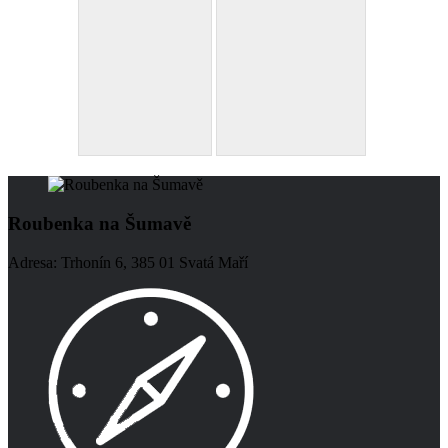
Roubenka na Šumavě
Adresa: Trhonín 6, 385 01 Svatá Maří